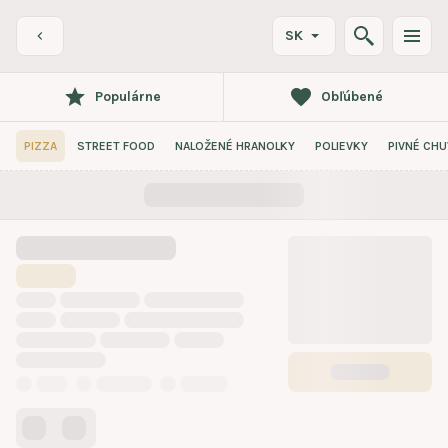
SK
Populárne
Obľúbené
PIZZA
STREET FOOD
NALOŽENÉ HRANOLKY
POLIEVKY
PIVNÉ CH